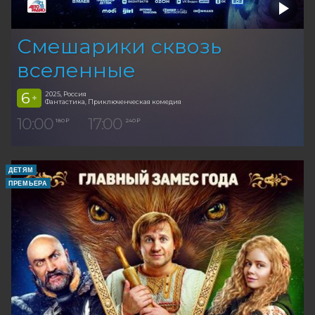
Смешарики сквозь
вселенные
6
2025, Россия
+
Фантастика, Приключенческая комедия
10:00
17:00
180 ₽
240 ₽
ДЕТЯМ
ПРЕМЬЕРА