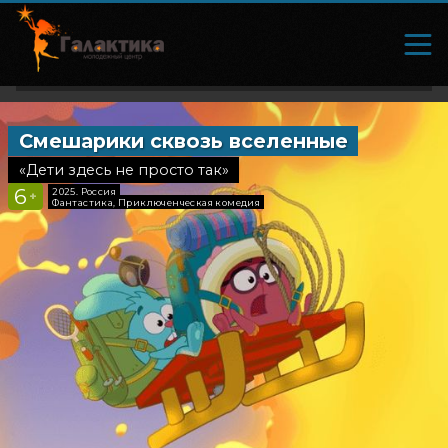
Смешарики сквозь вселенные
Послед
«Дети здесь не просто так»
«Главный 
6
6
2025, Россия
2026, Ро
+
+
Фантастика, Приключенческая комедия
Комедия