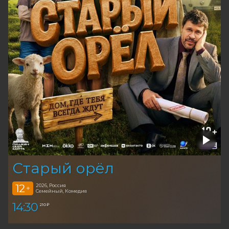
Старый орёл
12
2026, Россия
+
Семейный, Комедия
14:30
210 ₽