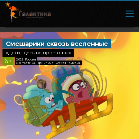
Смешарики сквозь вселенные
Послед
«Дети здесь не просто так»
«Главный 
6
6
2025, Россия
2026, Ро
+
+
Фантастика, Приключенческая комедия
Комедия