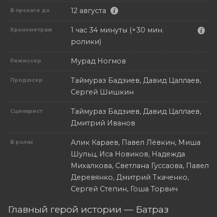
12 августа
В прокате до
1 час 34 минуты (+30 мин.
Хронометраж
ролики)
Мурад Ногмов
Режиссер
Таймураз Бадзиев, Давид Цаллаев,
Продюсер
Сергей Шишкин
Таймураз Бадзиев, Давид Цаллаев,
Сценарист
Дмитрий Иванов
Алик Караев, Павел Лёвкин, Миша
В ролях
Шульц, Иса Новиков, Надежда
Михалкова, Светлана Гуссаова, Павел
Деревянко, Дмитрий Ткаченко,
Сергей Степин, Гоша Торвич
Главный герой истории — Батраз