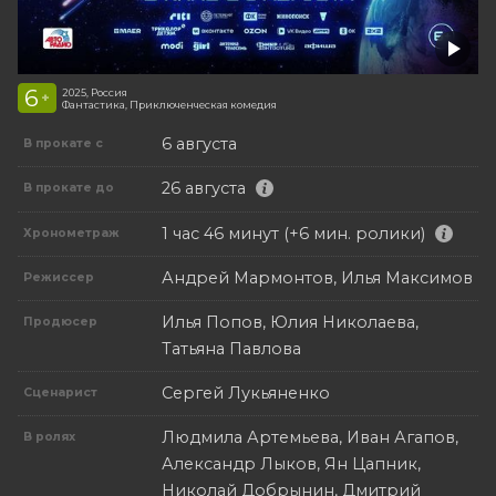
6
2025, Россия
+
Фантастика, Приключенческая комедия
6 августа
В прокате с
26 августа
В прокате до
1 час 46 минут (+6 мин. ролики)
Хронометраж
Андрей Мармонтов, Илья Максимов
Режиссер
Илья Попов, Юлия Николаева,
Продюсер
Татьяна Павлова
Сергей Лукьяненко
Сценарист
Людмила Артемьева, Иван Агапов,
В ролях
Александр Лыков, Ян Цапник,
Николай Добрынин, Дмитрий