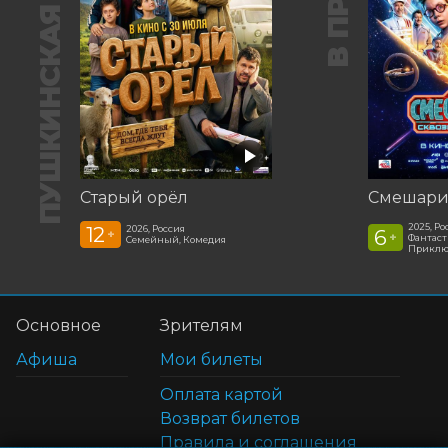
ПУШКИНСКАЯ КАРТА
Старый орёл
2025, Ро
12
2026, Россия
6
+
+
Фантаст
Семейный, Комедия
Приклю
Основное
Зрителям
Афиша
Мои билеты
Оплата картой
Возврат билетов
Правила и соглашения