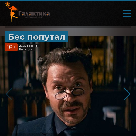
Бес попутал
18
2025, Россия
+
Комедия