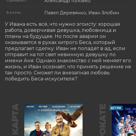
Александр Головко
Сценарист
Павел Деревянко, Иван Злобин
В ролях
У Ивана есть всё, что нужно эгоисту: хорошая 
работа, доверчивая девушка, любовница и 
планы на будущее. Но после аварии он 
оказывается в руках хитрого Беса, который 
предлагает сделку: Иван не попадёт в ад, если 
отправит на тот свет невинную девушку по 
имени Аня. Однако знакомство с ней меняет его 
жизнь, и Иван осознаёт, что принять решение не 
так просто. Сможет ли внезапная любовь 
победить Беса-искусителя?
В ПРОКАТЕ
ДЕТЯМ