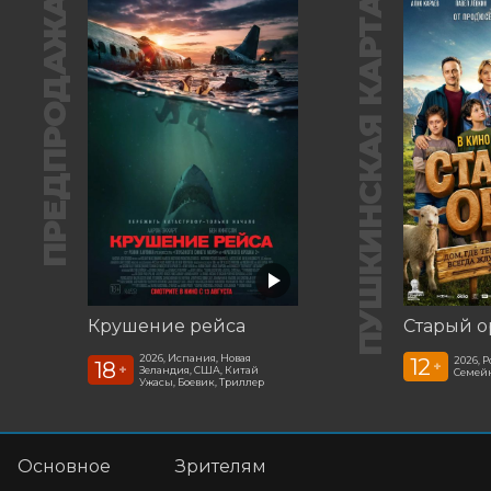
ПРЕДПРОДАЖА
ПУШКИНСКАЯ КАРТА
Крушение рейса
Старый о
2026, Испания, Новая
12
2026, 
18
+
+
Зеландия, США, Китай
Семей
Ужасы, Боевик, Триллер
Основное
Зрителям