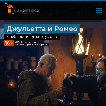
Джульетта и Ромео
«Любовь никогда не умрёт»
16
2025, США, Канада
+
Мюзикл, Драма, Мелодрама