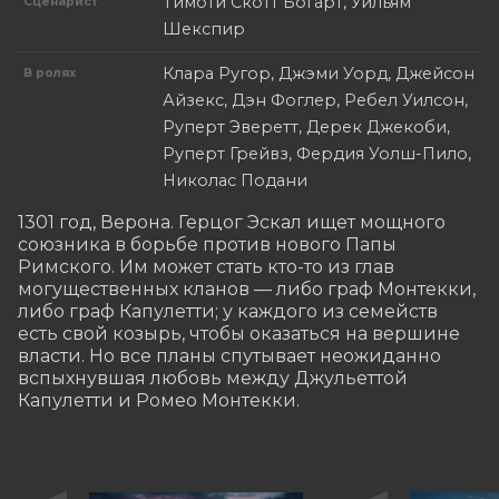
Тимоти Скотт Богарт, Уильям
Сценарист
Шекспир
Клара Ругор, Джэми Уорд, Джейсон
В ролях
Айзекс, Дэн Фоглер, Ребел Уилсон,
Руперт Эверетт, Дерек Джекоби,
Руперт Грейвз, Фердия Уолш-Пило,
Николас Подани
1301 год, Верона. Герцог Эскал ищет мощного 
союзника в борьбе против нового Папы 
Римского. Им может стать кто-то из глав 
могущественных кланов — либо граф Монтекки, 
либо граф Капулетти; у каждого из семейств 
есть свой козырь, чтобы оказаться на вершине 
власти. Но все планы спутывает неожиданно 
вспыхнувшая любовь между Джульеттой 
Капулетти и Ромео Монтекки.