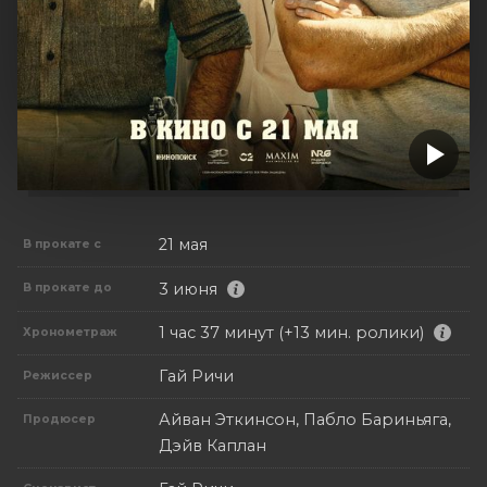
21 мая
В прокате с
3 июня
В прокате до
1 час 37 минут (+13 мин. ролики)
Хронометраж
Гай Ричи
Режиссер
Айван Эткинсон, Пабло Бариньяга,
Продюсер
Дэйв Каплан