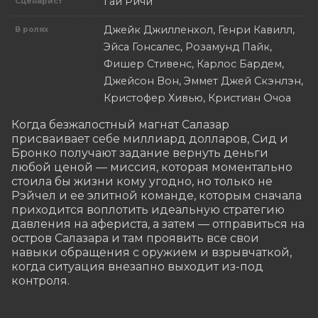
Гай Ричи
Сценарист
Джейк Джилленхол, Генри Кавилл,
В ролях
Эйса Гонсалес, Розамунд Пайк,
Фишер Стивенс, Карлос Бардем,
Джейсон Вон, Эммет Джей Скэнлэн,
Кристофер Хивью, Кристиан Очоа
Когда безжалостный магнат Салазар 
присваивает себе миллиард долларов, Сид и 
Бронко получают задание вернуть деньги 
любой ценой — миссия, которая моментально 
стоила бы жизни кому угодно, но только не 
Рэйчел и ее элитной команде, которым сначала 
приходится воплотить идеальную стратегию 
давления на афериста, а затем — отправиться на 
остров Салазара и там проявить все свои 
навыки обращения с оружием и взрывчаткой, 
когда ситуация внезапно выходит из-под 
контроля.