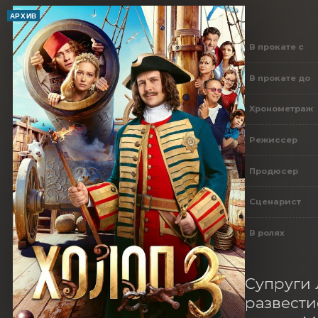
АРХИВ
В прокате с
В прокате до
Хронометраж
Режиссер
Продюсер
Сценарист
В ролях
Супруги 
развести