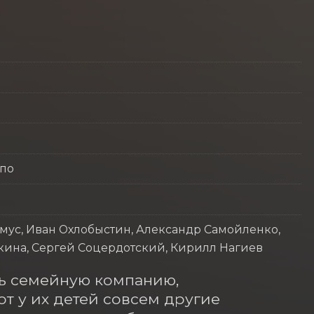
ппо
ус, Иван Охлобыстин, Александр Самойленко,
кина, Сергей Соцердотский, Кирилл Нагиев
ь семейную компанию, 
от у их детей совсем другие 