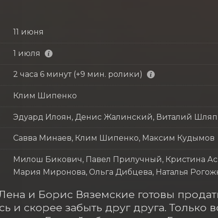
11 июня
1 июля
2 часа 6 минут (+9 мин. ролики)
Клим Шипенко
Эдуард Илоян, Денис Жалинский, Виталий Шля
Савва Минаев, Клим Шипенко, Максим Кудымов
Милош Бикович, Павел Прилучный, Кристина Асм
Мария Миронова, Ольга Дибцева, Наталья Рогож
Лена и Борис Вяземские готовы продат
сь и скорее забыть друг друга. Только в