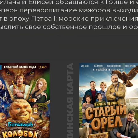
илана и Елисей обращаются к Грише и е
еперь перевоспитание мажоров выходит
 в эпоху Петра I: морские приключения 
слить свое собственное прошлое и осо
ПУШКИНСКАЯ КАРТА
М