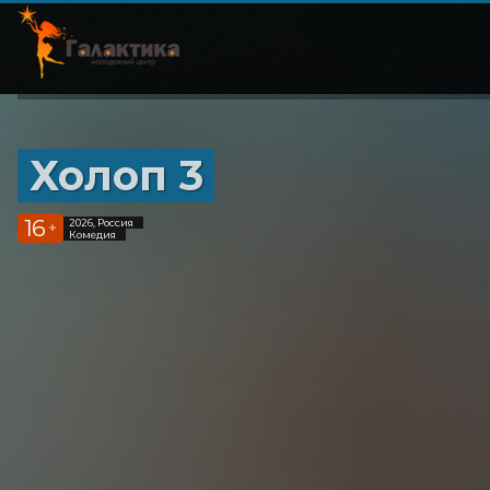
Холоп 3
16
2026, Россия
+
Комедия