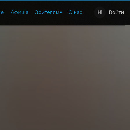
ие
Афиша
Зрителям
О нас
Войти