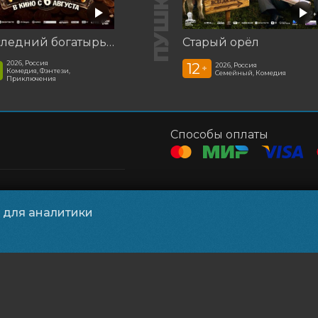
Последний богатырь. Колобок
Старый орёл
2026, Россия
12
2026, Россия
+
Комедия, Фэнтези,
Семейный, Комедия
Приключения
Способы оплаты
и для аналитики
ния