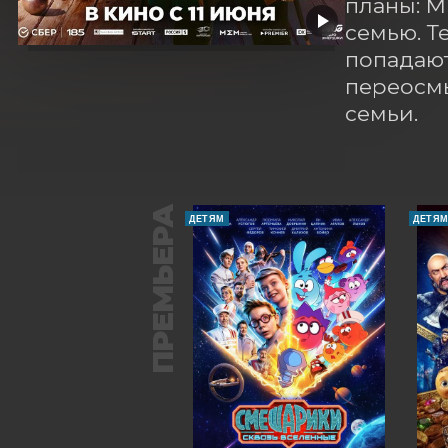
планы: М
семью. Т
попадают
переосмы
семьи.
ПРЕМЬЕРА
ДЕТЯМ
ДЕТЯ