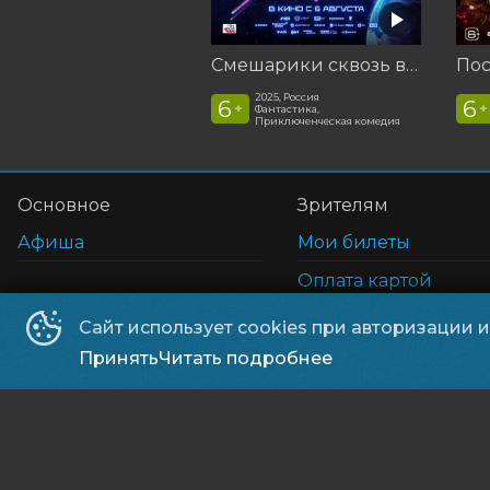
Смешарики сквозь вселенные
2025, Россия
6
6
+
+
Фантастика,
Приключенческая комедия
Основное
Зрителям
Афиша
Мои билеты
Оплата картой
Возврат билетов
Сайт использует cookies при авторизации 
Правила и соглаше
Принять
Читать подробнее
©
2026