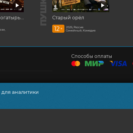
Последний богатырь. Колобок
Старый орёл
12
2026, Россия
+
ези,
Семейный, Комедия
Способы оплаты
ния
и для аналитики