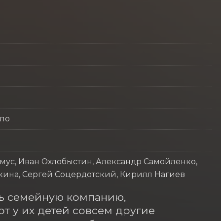
ппо
ус, Иван Охлобыстин, Александр Самойленко,
кина, Сергей Соцердотский, Кирилл Нагиев
ь семейную компанию, 
от у их детей совсем другие 