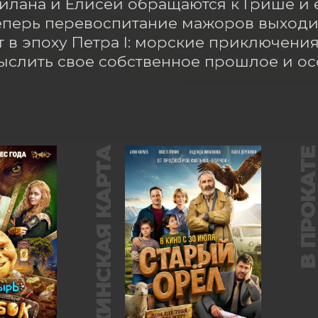
илана и Елисей обращаются к Грише и е
еперь перевоспитание мажоров выходит
 в эпоху Петра I: морские приключения 
слить свое собственное прошлое и осо
ПУШКИНСКАЯ КАРТА
В ПРОКАТ