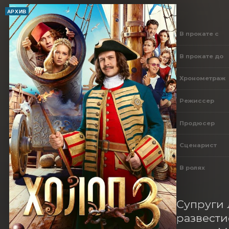
АРХИВ
В прокате с
В прокате до
Хронометраж
Режиссер
Продюсер
Сценарист
В ролях
Супруги 
развести