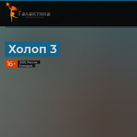
Холоп 3
16
2026, Россия
+
Комедия