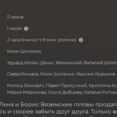
11 июня
1 июля
2 часа 6 минут (+9 мин. ролики)
Клим Шипенко
Эдуард Илоян, Денис Жалинский, Виталий Шля
Савва Минаев, Клим Шипенко, Максим Кудымов
Милош Бикович, Павел Прилучный, Кристина Асм
Мария Миронова, Ольга Дибцева, Наталья Рогож
Лена и Борис Вяземские готовы продат
сь и скорее забыть друг друга. Только в