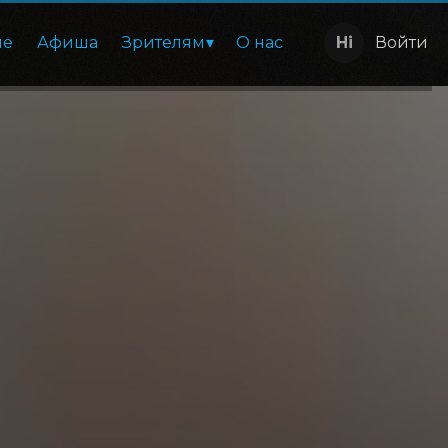
ие
Афиша
Зрителям
О нас
Войти