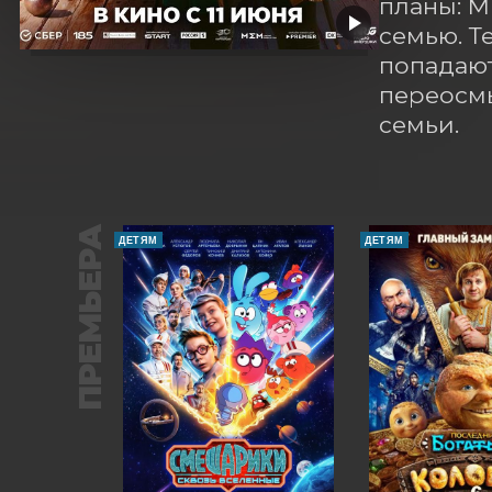
планы: М
семью. Т
попадают
переосмы
семьи.
ПРЕМЬЕРА
ДЕТЯМ
ДЕТЯМ