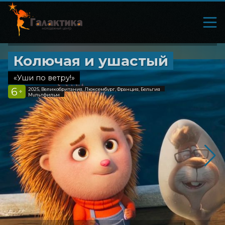
Колючая и ушастый
«Уши по ветру!»
6
2025, Великобритания, Люксембург, Франция, Бельгия
+
Мультфильм