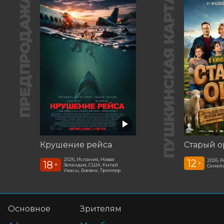
ПРЕДПРОДАЖА
ПУШКИНСКАЯ КАРТА
Крушение рейса
Старый о
2026, Испания, Новая
12
2026, 
18
+
+
Зеландия, США, Китай
Семей
Ужасы, Боевик, Триллер
Основное
Зрителям