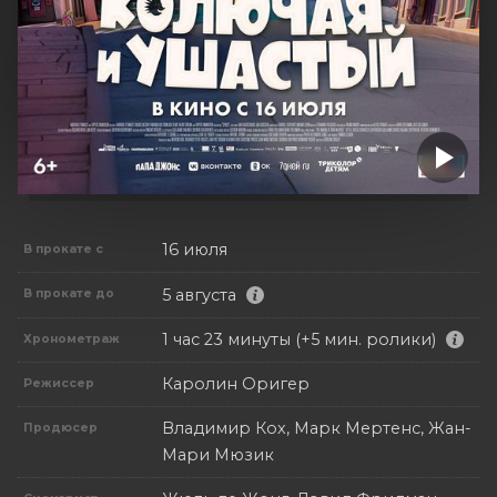
16 июля
В прокате с
5 августа
В прокате до
1 час 23 минуты (+5 мин. ролики)
Хронометраж
Каролин Оригер
Режиссер
Владимир Кох, Марк Мертенс, Жан-
Продюсер
Мари Мюзик