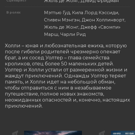
Жюль де Жонг, Дэвид Фридман
Сценарист
Мэттью Гуд, Кила Лорд Кэссиди,
В ролях
Стивен Мэнгэн, Джон Холлинворт,
Жюль де Жонг, Джефф «Свомпи»
Марш, Чарли Рид
Холли – юная и любознательная ежиха, которую 
после гибели родителей чрезмерно опекает 
брат, а их сосед Уолтер – глава семейства 
кроликов, отец более 50 маленьких детей. 
Уолтер и Холли устали от размеренной жизни и 
жаждут приключений. Однажды Уолтер теряет 
память, и Холли идет на небольшой обман, 
чтобы отправиться с ним в незабываемое 
путешествие, полное новых знакомств, 
неожиданных опасностей и, конечно, настоящих 
приключений.