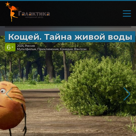
Кощей. Тайна живой воды
6
2026, Россия
+
Мультфильм, Приключения, Комедия, Фэнтези