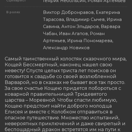
Генрих Небольсин, Роман Артемьев
Сценарист
Виктор Добронравов, Екатерина
В ролях
Тарасова, Владимир Сычев, Ирина
Савина, Антон Эльдаров, Варвара
Чабан, Иван Агапов, Роман
Артемьев, Ирина Пономарева,
Александр Новиков
Самый таинственный холостяк сказочного мира, 
Кощей Бессмертный, наконец нашел свою 
невесту! Спустя целых триста лет поисков он 
готовится к свадьбе со своей возлюбленной 
Варварой, но в сказках не бывает все так просто. 
За свое счастье Кощею придется побороться с 
коварной правительницей Тридевятого 
царства – Моревной. Чтобы спасти любимую, 
Кощею предстоит найти доброго молодца 
Елисея и вместе с Колобком отправиться в 
опасное путешествие. Множество испытаний, 
невероятных приключений и даже свирепый и 
беспощадный дракон встретятся им на пути к 