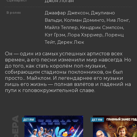
Джон Логан
Сценарист
Джаафар Джексон, Джулиано
В ролях
Вальди, Колман Доминго, Ниа Лонг,
Майлз Теллер, Кендрик Сэмпсон,
Кэт Грэм, Лора Хэрриер, Лоренц
Тейт, Дерек Люк
Он — один из самых успешных артистов всех 
времен, а его песни изменили мир навсегда. Но 
до того, как стать королём поп-музыки, 
собирающим стадионы поклонников, он был 
просто... Майклом. И легендарнее его музыки 
лишь его жизнь — полная взлётов и падений на 
пути к головокружительной славе.
ДЕТЯМ
ДЕТЯМ