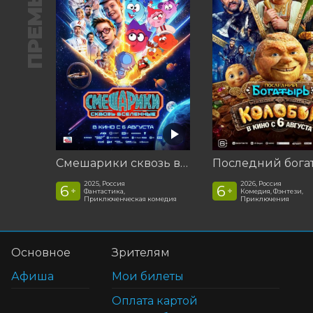
ПРЕМЬЕРА
Смешарики сквозь вселенные
2025, Россия
2026, Россия
6
6
+
+
Фантастика,
Комедия, Фэнтези,
Приключенческая комедия
Приключения
Основное
Зрителям
Афиша
Мои билеты
Оплата картой