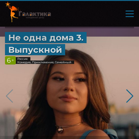
Не одна дома 3.
Выпускной
6
Россия
+
Комедия, Приключения, Семейный