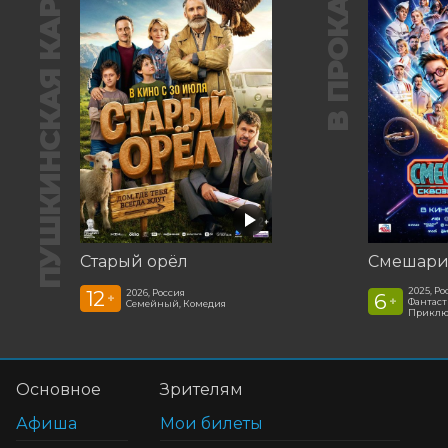
ПУШКИНСКАЯ КАРТА
В ПРОКАТЕ
Старый орёл
2025, Ро
12
2026, Россия
6
+
+
Фантаст
Семейный, Комедия
Приклю
Основное
Зрителям
Афиша
Мои билеты