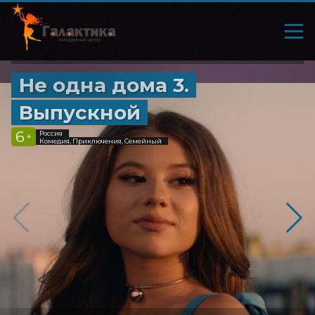
Не одна дома 3.
Выпускной
6
Россия
+
Комедия, Приключения, Семейный