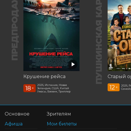
ПРЕДПРОДАЖА
ПУШКИНСКАЯ КАРТА
Крушение рейса
Старый о
2026, Испания, Новая
12
2026, 
18
+
+
Зеландия, США, Китай
Семей
Ужасы, Боевик, Триллер
Основное
Зрителям
Афиша
Мои билеты