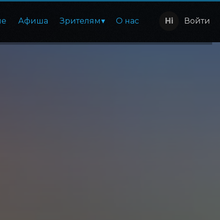
ие
Афиша
Зрителям
О нас
Войти