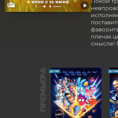
Покой тр
невпрово
исполняю
поставит
фавориты 
плечах ц
смысле! 
ПРЕМЬЕРА
ДЕТЯМ
ДЕТЯ