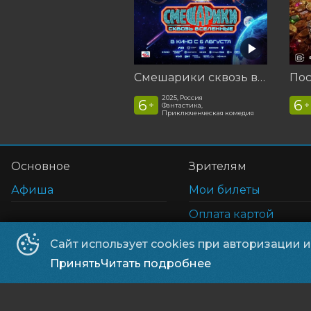
Смешарики сквозь вселенные
2025, Россия
6
6
+
+
Фантастика,
Приключенческая комедия
Основное
Зрителям
Афиша
Мои билеты
Оплата картой
Возврат билетов
Сайт использует cookies при авторизации 
Правила и соглаше
Принять
Читать подробнее