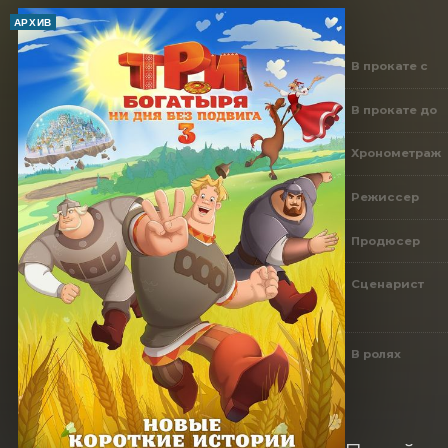
АРХИВ
В прокате с
В прокате до
Хронометраж
Режиссер
Продюсер
Сценарист
В ролях