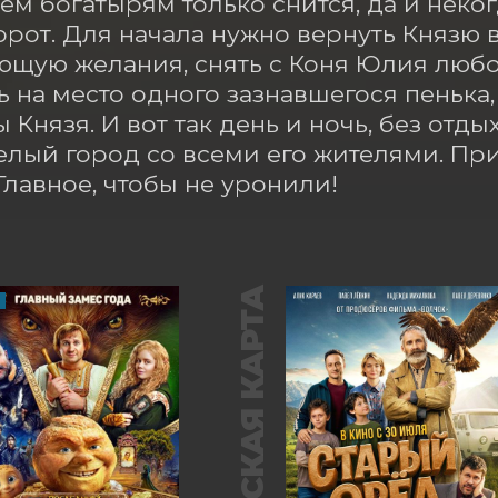
ём богатырям только снится, да и некогд
рот. Для начала нужно вернуть Князю в
щую желания, снять с Коня Юлия любов
ь на место одного зазнавшегося пенька, 
Князя. И вот так день и ночь, без отдых
елый город со всеми его жителями. При
Главное, чтобы не уронили!
ПУШКИНСКАЯ КАРТА
М