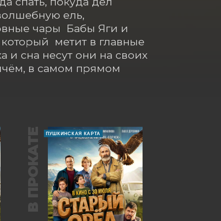
а спать, покуда дел 
олшебную ель, 
ные чары  Бабы Яги и 
который  метит в главные 
а и сна несут они на своих 
чём, в самом прямом 
В ПРОКАТЕ
ПУШКИНСКАЯ КАРТА