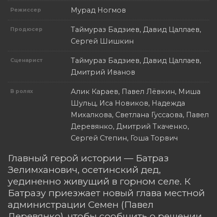
Мурад Ногмов
Режиссер
Таймураз Бадзиев, Давид Цаллаев,
Продюсер
Сергей Шишкин
Таймураз Бадзиев, Давид Цаллаев,
Сценарист
Дмитрий Иванов
Алик Караев, Павел Лёвкин, Миша
В ролях
Шульц, Иса Новиков, Надежда
Михалкова, Светлана Гуссаова, Павел
Деревянко, Дмитрий Ткаченко,
Сергей Степин, Гоша Торвич
Главный герой истории — Батраз
Зелимханович, осетинский дед,
уединенно живущий в горном селе. К
Батразу приезжает новый глава местной
администрации Семен (Павел
Деревянко), чтобы сообщить о решении