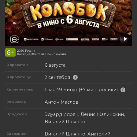
6
2026, Россия
+
Комедия, Фэнтези, Приключения
6 августа
В прокате с
2 сентября
В прокате до
1 час 49 минут (+7 мин. ролики)
Хронометраж
Антон Маслов
Режиссер
Эдуард Илоян, Денис Жалинский,
Продюсер
Виталий Шляппо
Виталий Шляппо, Анатолий
Сценарист