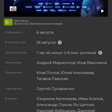
6
2025, Россия
+
Фантастика, Приключенческая комедия
6 августа
В прокате с
26 августа
В прокате до
1 час 46 минут (+6 мин. ролики)
Хронометраж
Андрей Мармонтов, Илья Максимов
Режиссер
Илья Попов, Юлия Николаева,
Продюсер
Татьяна Павлова
Сергей Лукьяненко
Сценарист
Людмила Артемьева, Иван Агапов,
В ролях
Александр Лыков, Ян Цапник,
Николай Добрынин, Дмитрий