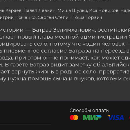
ик Караев, Павел Лёвкин, Миша Шульц, Иса Новиков, Наде
итрий Ткаченко, Сергей Степин, Гоша Торвич
истории — Батраз Зелимханович, осетинский
езжает новый глава местной администрации 
идировать село, потому что «один человек 
 письменное согласие Батраза на переезд в 
авда, при этом он не понимает, как может 
. В газете Батраз видит заметку об альпий
шает вернуть жизнь в родное село, превратив
ему нужна помощь сына и внуков, которым о
Способы оплаты