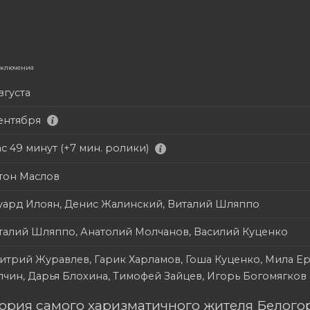
иключения
вгуста
сентября
ас 49 минут (+7 мин. ролики)
тон Маслов
уард Илоян, Денис Жалинский, Виталий Шляппо
талий Шляппо, Анатолий Молчанов, Василий Куценко
итрий Журавлев, Гарик Харламов, Гоша Куценко, Мила Ер
лчин, Дарья Блохина, Тимофей Зайцев, Игорь Богомягков
ория самого харизматичного жителя Белогор