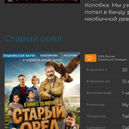
Колобка. Мы уз
попал в банду 
необычной дев
Старый орёл
ПУШКИНСКАЯ КАРТА
12
2026, Россия
+
Семейный, Комедия
30
В прокате с
12 
В прокате до
1 ч
Хронометраж
Му
Режиссер
Та
Продюсер
Та
Сценарист