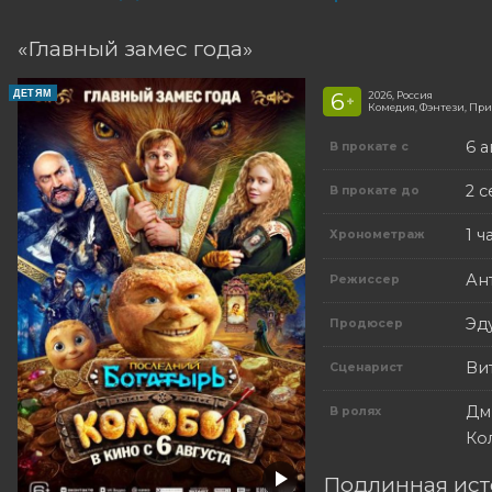
«Главный замес года»
ДЕТЯМ
6
2026, Россия
+
Комедия, Фэнтези, Пр
6 а
В прокате с
2 
В прокате до
1 ч
Хронометраж
Ан
Режиссер
Эд
Продюсер
Ви
Сценарист
Дм
В ролях
Ко
Подлинная ист