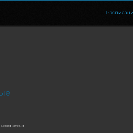
Расписан
ые
нческая комедия