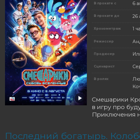
6 а
В прокате с
26 
В прокате до
1 ч
Хронометраж
Ан
Режиссер
Ил
Продюсер
Се
Сценарист
Лю
В ролях
Ко
Смешарики Кро
в игру про буд
Приключения на
Последний богатырь. Колоб