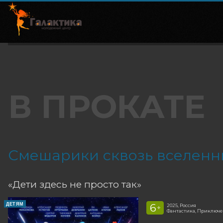
В ПРОКАТЕ
Смешарики сквозь вселенн
«Дети здесь не просто так»
ДЕТЯМ
6
2025, Россия
+
Фантастика, Приключе