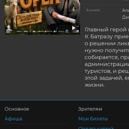
Ал
В ролях
Дм
Главный герой 
К Батразу при
о решении ликв
нужно получить
собирается, пр
администрации
туристов, и ре
этой задачей, 
жизни.
Основное
Зрителям
Афиша
Мои билеты
Оплата картой