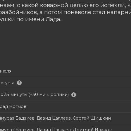
наем, с какой коварной целью его испекли, к
разбойников, а потом поневоле стал напарн
ушки по имени Лада.
 июля
августа
ас 34 минуты (+30 мин. ролики)
рад Ногмов
ймураз Бадзиев, Давид Цаллаев, Сергей Шишкин
ймураз Бадзиев, Давид Цаллаев, Дмитрий Иванов