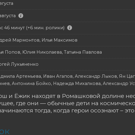
вгуста
августа
ас 46 минут (+6 мин. ролики)
дрей Мармонтов, Илья Максимов
ья Попов, Юлия Николаева, Татьяна Павлова
ргей Лукьяненко
дмила Артемьева, Иван Агапов, Александр Лыков, Ян Ца
чнев, Антонина Бойко, Надежда Михалкова, Александр У
ш и Ёжик находят в Ромашковой долине нео
ущее, где они — обычные дети на космическ
чинаются тогда, когда герои осознают – это 
ок