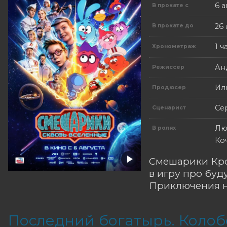
6 а
В прокате с
26 
В прокате до
1 ч
Хронометраж
Ан
Режиссер
Ил
Продюсер
Се
Сценарист
Лю
В ролях
Ко
Смешарики Кро
в игру про буд
Приключения на
Последний богатырь. Колоб