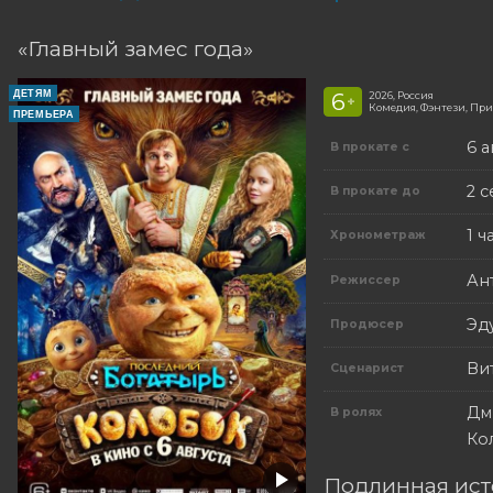
«Главный замес года»
ДЕТЯМ
6
2026, Россия
+
Комедия, Фэнтези, Пр
ПРЕМЬЕРА
6 а
В прокате с
2 
В прокате до
1 ч
Хронометраж
Ан
Режиссер
Эд
Продюсер
Ви
Сценарист
Дм
В ролях
Ко
Подлинная ист