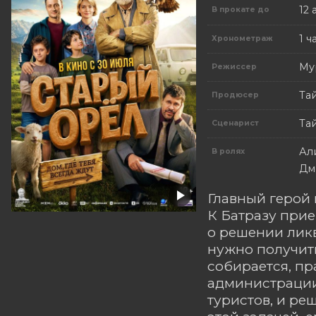
12 
В прокате до
1 ч
Хронометраж
Му
Режиссер
Та
Продюсер
Та
Сценарист
Ал
В ролях
Дм
Главный герой 
К Батразу при
о решении ликв
нужно получить
собирается, пр
администрации
туристов, и ре