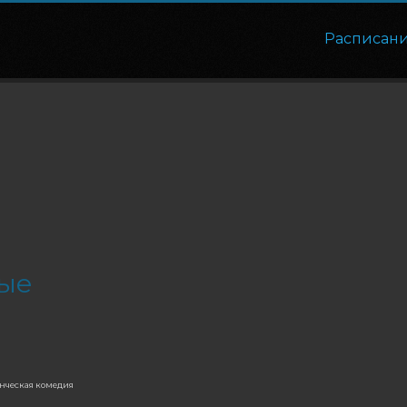
Расписан
ые
нческая комедия