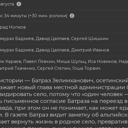
августа
ас 34 минуты (+30 мин. ролики)
рад Ногмов
ймураз Бадзиев, Давид Цаллаев, Сергей Шишкин
ймураз Бадзиев, Давид Цаллаев, Дмитрий Иванов
ик Караев, Павел Лёвкин, Миша Шульц, Иса Новиков, Наде
итрий Ткаченко, Сергей Степин, Гоша Торвич
истории — Батраз Зелимханович, осетинский
езжает новый глава местной администрации 
идировать село, потому что «один человек 
 письменное согласие Батраза на переезд в 
авда, при этом он не понимает, как может 
. В газете Батраз видит заметку об альпий
шает вернуть жизнь в родное село, превратив