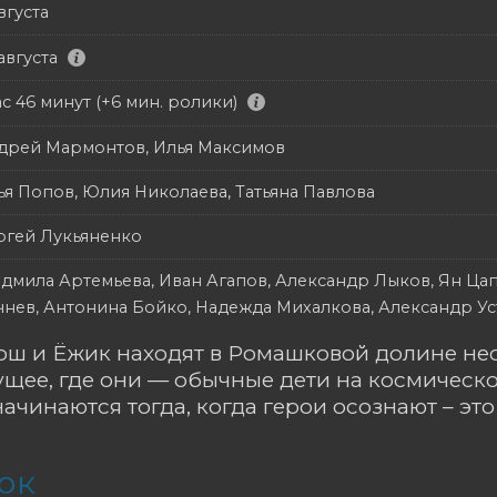
вгуста
августа
ас 46 минут (+6 мин. ролики)
дрей Мармонтов, Илья Максимов
ья Попов, Юлия Николаева, Татьяна Павлова
ргей Лукьяненко
дмила Артемьева, Иван Агапов, Александр Лыков, Ян Ца
чнев, Антонина Бойко, Надежда Михалкова, Александр У
ш и Ёжик находят в Ромашковой долине нео
ущее, где они — обычные дети на космическ
чинаются тогда, когда герои осознают – это 
ок