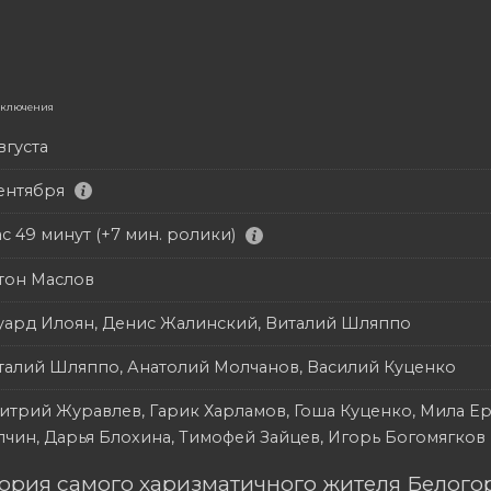
иключения
вгуста
сентября
ас 49 минут (+7 мин. ролики)
тон Маслов
уард Илоян, Денис Жалинский, Виталий Шляппо
талий Шляппо, Анатолий Молчанов, Василий Куценко
итрий Журавлев, Гарик Харламов, Гоша Куценко, Мила Ер
лчин, Дарья Блохина, Тимофей Зайцев, Игорь Богомягков
ория самого харизматичного жителя Белогор